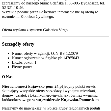
zapraszamy do naszego biura: Gdańska 1, 85-005 Bydgoszcz‎, tel.
52 321-10-46.
Wszelkie podane przez Pośrednika informacje nie są ofertą w
rozumieniu Kodeksu Cywilnego.
Oferta wysłana z systemu Galactica Virgo
Szczegóły oferty
Numer oferty w agencji:
OJN-BS-122079
Numer ogłoszenia w Szybko.pl:
14765043
Liczba pokoi:
1
Piętro:
parter
O Nas
Nieruchomosci-kujawsko-pom-24.pl
jedyny polski serwis
skupiający wszystkie oferty sprzedaży i wynajmu mieszkań,
domów, działek i lokali komercyjnych, jak również wynajmu
krótkookresowego
w województwie Kujawsko-Pomorskim
.
Należymy do największej w Polsce grupy regionalnych portali