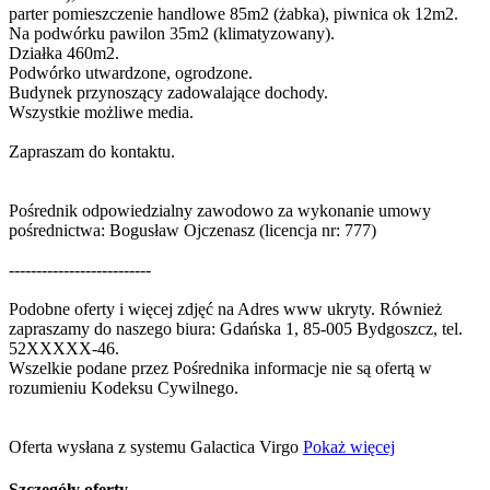
parter pomieszczenie handlowe 85m2 (żabka), piwnica ok 12m2.
Na podwórku pawilon 35m2 (klimatyzowany).
Działka 460m2.
Podwórko utwardzone, ogrodzone.
Budynek przynoszący zadowalające dochody.
Wszystkie możliwe media.
Zapraszam do kontaktu.
Pośrednik odpowiedzialny zawodowo za wykonanie umowy
pośrednictwa: Bogusław Ojczenasz (licencja nr: 777)
--------------------------
Podobne oferty i więcej zdjęć na
Adres www ukryty
. Również
zapraszamy do naszego biura: Gdańska 1, 85-005 Bydgoszcz‎, tel.
52
XXXXX-46
.
Wszelkie podane przez Pośrednika informacje nie są ofertą w
rozumieniu Kodeksu Cywilnego.
Oferta wysłana z systemu Galactica Virgo
Pokaż więcej
Szczegóły oferty