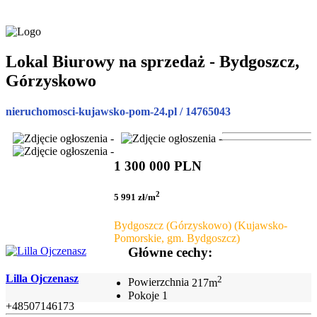
Lokal Biurowy na sprzedaż - Bydgoszcz,
Górzyskowo
nieruchomosci-kujawsko-pom-24.pl / 14765043
1 300 000 PLN
2
5 991 zł/m
Bydgoszcz (Górzyskowo) (Kujawsko-
Pomorskie, gm. Bydgoszcz)
Główne cechy:
Lilla Ojczenasz
2
Powierzchnia
217m
Pokoje
1
+48507146173