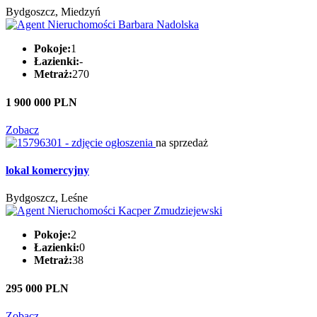
Bydgoszcz, Miedzyń
Pokoje:
1
Łazienki:
-
Metraż:
270
1 900 000 PLN
Zobacz
na sprzedaż
lokal komercyjny
Bydgoszcz, Leśne
Pokoje:
2
Łazienki:
0
Metraż:
38
295 000 PLN
Zobacz