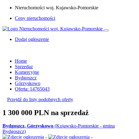
Nieruchomości woj. Kujawsko-Pomorskie
Ceny nieruchomości
Dodaj ogłoszenie
Home
Sprzedaz
Komercyjne
Bydgoszcz
Górzyskowo
Oferta: 14765043
Przejdź do listy podobnych oferty
1 300 000 PLN
na sprzedaż
Bydgoszcz, Górzyskowo
(Kujawsko-Pomorskie - gmina
Bydgoszcz)