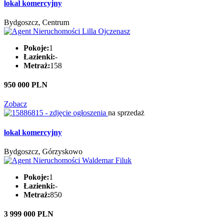
lokal komercyjny
Bydgoszcz, Centrum
Pokoje:
1
Łazienki:
-
Metraż:
158
950 000 PLN
Zobacz
na sprzedaż
lokal komercyjny
Bydgoszcz, Górzyskowo
Pokoje:
1
Łazienki:
-
Metraż:
850
3 999 000 PLN