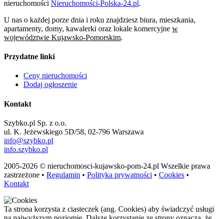
nieruchomości
Nieruchomości-Polska-24.pl
.
U nas o każdej porze dnia i roku znajdziesz biura, mieszkania,
apartamenty, domy, kawalerki oraz lokale komercyjne
w
województwie Kujawsko-Pomorskim
.
Przydatne linki
Ceny nieruchomości
Dodaj ogłoszenie
Kontakt
Szybko.pl Sp. z o.o.
ul. K. Jeżewskiego 5D/58, 02-796 Warszawa
info@szybko.pl
info.szybko.pl
2005-2026 © nieruchomosci-kujawsko-pom-24.pl Wszelkie prawa
zastrzeżone •
Regulamin
•
Polityka prywatności
•
Cookies
•
Kontakt
Ta strona korzysta z ciasteczek (ang. Cookies) aby świadczyć usługi
na najwyższym poziomie. Dalsze korzystanie ze strony oznacza, że