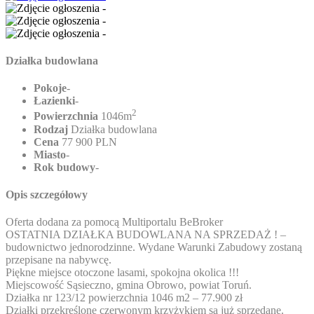
Działka budowlana
Pokoje
-
Łazienki
-
2
Powierzchnia
1046m
Rodzaj
Działka budowlana
Cena
77 900 PLN
Miasto
-
Rok budowy
-
Opis szczegółowy
Oferta dodana za pomocą Multiportalu BeBroker
OSTATNIA DZIAŁKA BUDOWLANA NA SPRZEDAŻ ! –
budownictwo jednorodzinne. Wydane Warunki Zabudowy zostaną
przepisane na nabywcę.
Piękne miejsce otoczone lasami, spokojna okolica !!!
Miejscowość Sąsieczno, gmina Obrowo, powiat Toruń.
Działka nr 123/12 powierzchnia 1046 m2 – 77.900 zł
Działki przekreślone czerwonym krzyżykiem są już sprzedane.