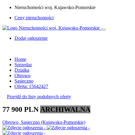
Nieruchomości woj. Kujawsko-Pomorskie
Ceny nieruchomości
Dodaj ogłoszenie
Home
Sprzedaz
Dzialka
Obrowo
Sąsieczno
Oferta: 15642427
Przejdź do listy podobnych oferty
77 900 PLN
ARCHIWALNA
Obrowo, Sąsieczno (Kujawsko-Pomorskie)