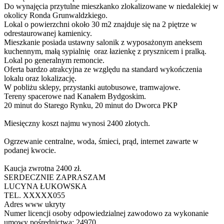
Do wynajęcia przytulne mieszkanko zlokalizowane w niedalekiej w
okolicy Ronda Grunwaldzkiego.
Lokal o powierzchni około 30 m2 znajduje się na 2 piętrze w
odrestaurowanej kamienicy.
Mieszkanie posiada ustawny salonik z wyposażonym aneksem
kuchennym, małą sypialnię oraz łazienkę z prysznicem i pralką.
Lokal po generalnym remoncie.
Oferta bardzo atrakcyjna ze względu na standard wykończenia
lokalu oraz lokalizację.
W pobliżu sklepy, przystanki autobusowe, tramwajowe.
Tereny spacerowe nad Kanałem Bydgoskim.
20 minut do Starego Rynku, 20 minut do Dworca PKP
Miesięczny koszt najmu wynosi 2400 złotych.
Ogrzewanie centralne, woda, śmieci, prąd, internet zawarte w
podanej kwocie.
Kaucja zwrotna 2400 zł.
SERDECZNIE ZAPRASZAM
LUCYNA ŁUKOWSKA
TEL.
XXXXX055
Adres www ukryty
Numer licencji osoby odpowiedzialnej zawodowo za wykonanie
umowy pośrednictwa: 24970