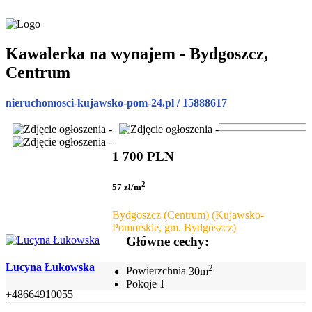
Kawalerka na wynajem - Bydgoszcz,
Centrum
nieruchomosci-kujawsko-pom-24.pl / 15888617
1 700 PLN
2
57 zł/m
Bydgoszcz (Centrum) (Kujawsko-
Pomorskie, gm. Bydgoszcz)
Główne cechy:
Lucyna Łukowska
2
Powierzchnia
30m
Pokoje
1
+48664910055