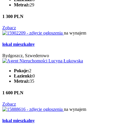
Metraż:
29
1 300 PLN
Zobacz
na wynajem
lokal mieszkalny
Bydgoszcz, Szwederowo
Pokoje:
2
Łazienki:
0
Metraż:
35
1 600 PLN
Zobacz
na wynajem
lokal mieszkalny