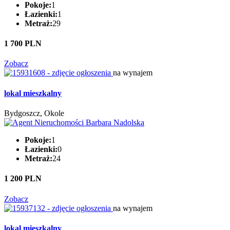
Pokoje:
1
Łazienki:
1
Metraż:
29
1 700 PLN
Zobacz
na wynajem
lokal mieszkalny
Bydgoszcz, Okole
Pokoje:
1
Łazienki:
0
Metraż:
24
1 200 PLN
Zobacz
na wynajem
lokal mieszkalny