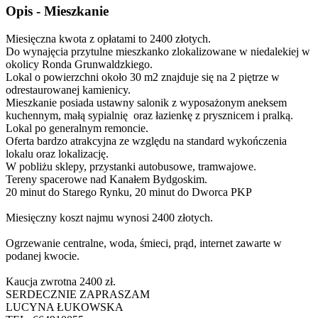
Opis - Mieszkanie
Miesięczna kwota z opłatami to 2400 złotych.
Do wynajęcia przytulne mieszkanko zlokalizowane w niedalekiej w
okolicy Ronda Grunwaldzkiego.
Lokal o powierzchni około 30 m2 znajduje się na 2 piętrze w
odrestaurowanej kamienicy.
Mieszkanie posiada ustawny salonik z wyposażonym aneksem
kuchennym, małą sypialnię oraz łazienkę z prysznicem i pralką.
Lokal po generalnym remoncie.
Oferta bardzo atrakcyjna ze względu na standard wykończenia
lokalu oraz lokalizację.
W pobliżu sklepy, przystanki autobusowe, tramwajowe.
Tereny spacerowe nad Kanałem Bydgoskim.
20 minut do Starego Rynku, 20 minut do Dworca PKP
Miesięczny koszt najmu wynosi 2400 złotych.
Ogrzewanie centralne, woda, śmieci, prąd, internet zawarte w
podanej kwocie.
Kaucja zwrotna 2400 zł.
SERDECZNIE ZAPRASZAM
LUCYNA ŁUKOWSKA