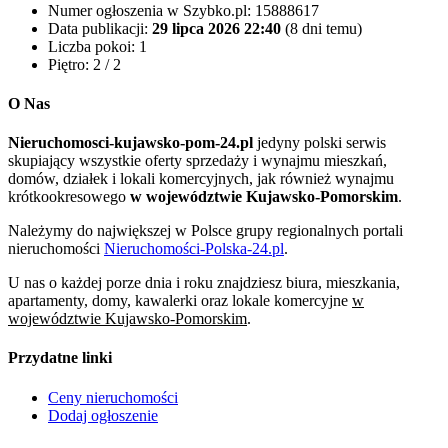
Numer ogłoszenia w Szybko.pl:
15888617
Data publikacji:
29 lipca 2026 22:40
(8 dni temu)
Liczba pokoi:
1
Piętro:
2 / 2
O Nas
Nieruchomosci-kujawsko-pom-24.pl
jedyny polski serwis
skupiający wszystkie oferty sprzedaży i wynajmu mieszkań,
domów, działek i lokali komercyjnych, jak również wynajmu
krótkookresowego
w województwie Kujawsko-Pomorskim
.
Należymy do największej w Polsce grupy regionalnych portali
nieruchomości
Nieruchomości-Polska-24.pl
.
U nas o każdej porze dnia i roku znajdziesz biura, mieszkania,
apartamenty, domy, kawalerki oraz lokale komercyjne
w
województwie Kujawsko-Pomorskim
.
Przydatne linki
Ceny nieruchomości
Dodaj ogłoszenie