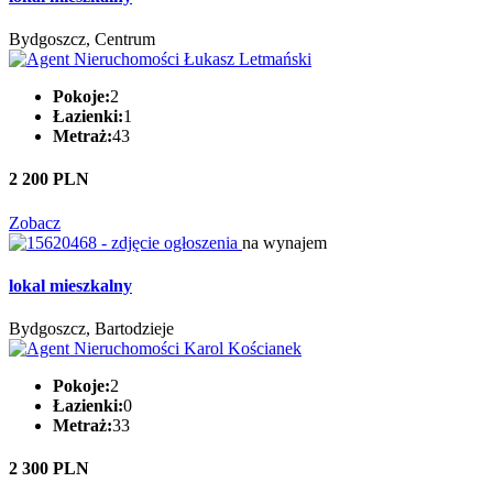
Bydgoszcz, Centrum
Pokoje:
2
Łazienki:
1
Metraż:
43
2 200 PLN
Zobacz
na wynajem
lokal mieszkalny
Bydgoszcz, Bartodzieje
Pokoje:
2
Łazienki:
0
Metraż:
33
2 300 PLN