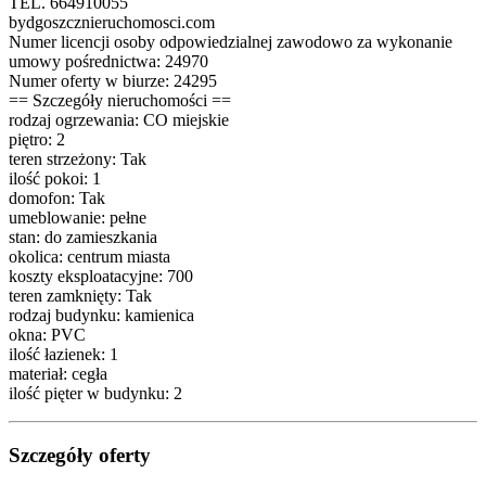
TEL. 664910055
bydgoszcznieruchomosci.com
Numer licencji osoby odpowiedzialnej zawodowo za wykonanie
umowy pośrednictwa: 24970
Numer oferty w biurze: 24295
== Szczegóły nieruchomości ==
rodzaj ogrzewania: CO miejskie
piętro: 2
teren strzeżony: Tak
ilość pokoi: 1
domofon: Tak
umeblowanie: pełne
stan: do zamieszkania
okolica: centrum miasta
koszty eksploatacyjne: 700
teren zamknięty: Tak
rodzaj budynku: kamienica
okna: PVC
ilość łazienek: 1
materiał: cegła
ilość pięter w budynku: 2
Szczegóły oferty