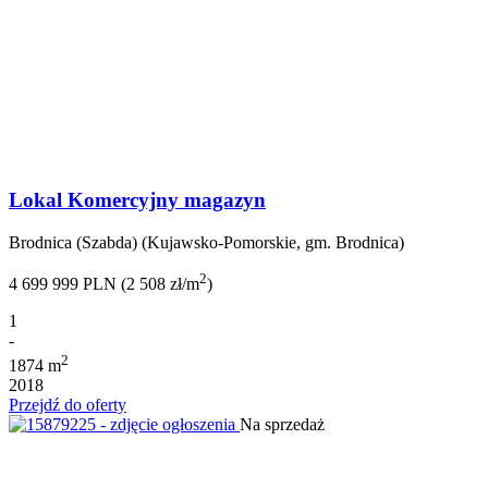
Lokal Komercyjny magazyn
Brodnica (Szabda) (Kujawsko-Pomorskie, gm. Brodnica)
2
4 699 999 PLN (2 508 zł/m
)
1
-
2
1874 m
2018
Przejdź do oferty
Na sprzedaż