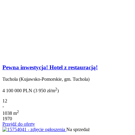
Pewna inwestycja! Hotel z restauracją!
Tuchola (Kujawsko-Pomorskie, gm. Tuchola)
2
4 100 000 PLN (3 950 zł/m
)
12
-
2
1038 m
1970
Przejdź do oferty
Na sprzedaż