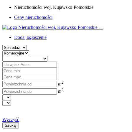
Nieruchomości woj. Kujawsko-Pomorskie
Ceny nieruchomości
Dodaj ogłoszenie
2
m
2
m
Wyczyść
Szukaj