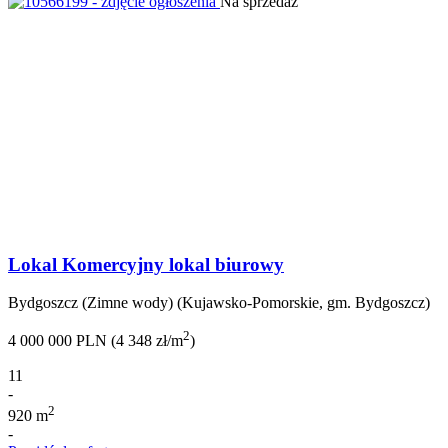
Na sprzedaż
Lokal Komercyjny lokal biurowy
Bydgoszcz (Zimne wody) (Kujawsko-Pomorskie, gm. Bydgoszcz)
2
4 000 000 PLN (4 348 zł/m
)
11
-
2
920 m
-