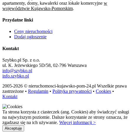
apartamenty, domy, kawalerki oraz lokale komercyjne
w
województwie Kujawsko-Pomorskim
.
Przydatne linki
Ceny nieruchomości
Dodaj ogłoszenie
Kontakt
Szybko.pl Sp. z o.o.
ul. K. Jeżewskiego 5D/58, 02-796 Warszawa
info@szybko.pl
info.szybko.pl
2005-2026 © nieruchomosci-kujawsko-pom-24.pl Wszelkie prawa
zastrzeżone •
Regulamin
•
Polityka prywatności
•
Cookies
•
Kontakt
Ta strona korzysta z ciasteczek (ang. Cookies) aby świadczyć usługi
na najwyższym poziomie. Dalsze korzystanie ze strony oznacza, że
zgadzasz się na ich używanie.
Więcej informacji >
Akceptuję