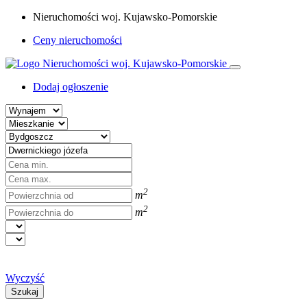
Nieruchomości woj. Kujawsko-Pomorskie
Ceny nieruchomości
Dodaj ogłoszenie
2
m
2
m
Wyczyść
Szukaj