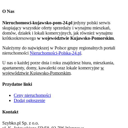
O Nas
Nieruchomosci-kujawsko-pom-24.pl
jedyny polski serwis
skupiający wszystkie oferty sprzedaży i wynajmu mieszkań,
domów, działek i lokali komercyjnych, jak również wynajmu
krótkookresowego
w województwie Kujawsko-Pomorskim
.
Należymy do największej w Polsce grupy regionalnych portali
nieruchomości
Nieruchomości-Polska-24.pl
.
U nas o każdej porze dnia i roku znajdziesz biura, mieszkania,
apartamenty, domy, kawalerki oraz lokale komercyjne
w
województwie Kujawsko-Pomorskim
.
Przydatne linki
Ceny nieruchomości
Dodaj ogłoszenie
Kontakt
Szybko.pl Sp. z o.o.