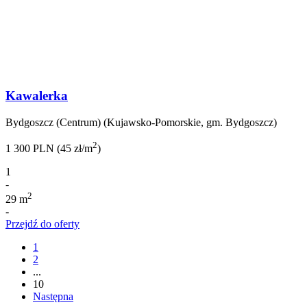
Kawalerka
Bydgoszcz (Centrum) (Kujawsko-Pomorskie, gm. Bydgoszcz)
2
1 300 PLN (45 zł/m
)
1
-
2
29 m
-
Przejdź do oferty
1
2
...
10
Następna