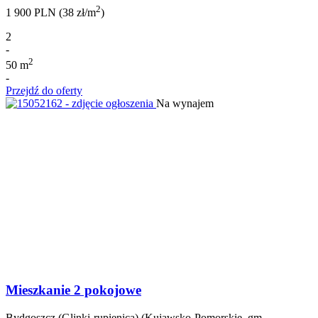
2
1 900 PLN (38 zł/m
)
2
-
2
50 m
-
Przejdź do oferty
Na wynajem
Mieszkanie 2 pokojowe
Bydgoszcz (Glinki-rupienica) (Kujawsko-Pomorskie, gm.