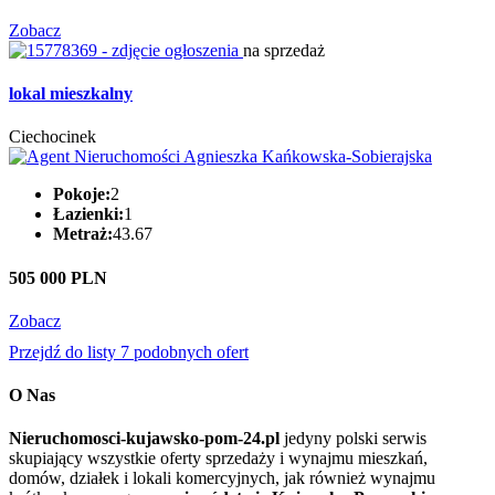
Zobacz
na sprzedaż
lokal mieszkalny
Ciechocinek
Pokoje:
2
Łazienki:
1
Metraż:
43.67
505 000 PLN
Zobacz
Przejdź do listy 7 podobnych ofert
O Nas
Nieruchomosci-kujawsko-pom-24.pl
jedyny polski serwis
skupiający wszystkie oferty sprzedaży i wynajmu mieszkań,
domów, działek i lokali komercyjnych, jak również wynajmu