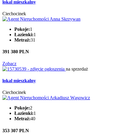
lokal mieszkalny
Ciechocinek
Pokoje:
1
Łazienki:
1
Metraż:
31
391 380 PLN
Zobacz
na sprzedaż
lokal mieszkalny
Ciechocinek
Pokoje:
2
Łazienki:
1
Metraż:
40
353 307 PLN