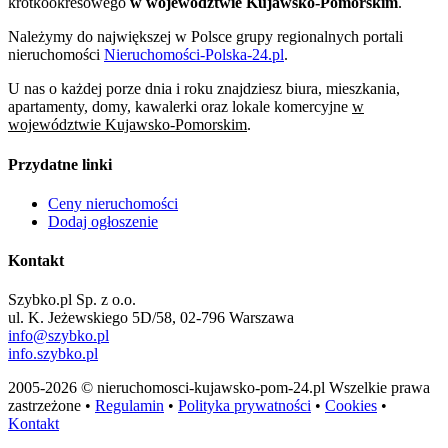
krótkookresowego
w województwie Kujawsko-Pomorskim
.
Należymy do największej w Polsce grupy regionalnych portali
nieruchomości
Nieruchomości-Polska-24.pl
.
U nas o każdej porze dnia i roku znajdziesz biura, mieszkania,
apartamenty, domy, kawalerki oraz lokale komercyjne
w
województwie Kujawsko-Pomorskim
.
Przydatne linki
Ceny nieruchomości
Dodaj ogłoszenie
Kontakt
Szybko.pl Sp. z o.o.
ul. K. Jeżewskiego 5D/58, 02-796 Warszawa
info@szybko.pl
info.szybko.pl
2005-2026 © nieruchomosci-kujawsko-pom-24.pl Wszelkie prawa
zastrzeżone •
Regulamin
•
Polityka prywatności
•
Cookies
•
Kontakt