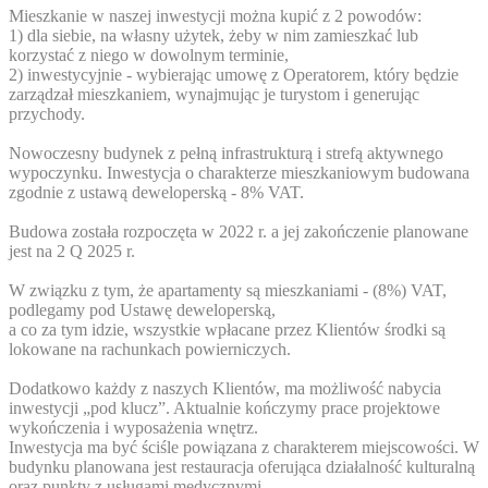
Mieszkanie w naszej inwestycji można kupić z 2 powodów:
1) dla siebie, na własny użytek, żeby w nim zamieszkać lub
korzystać z niego w dowolnym terminie,
2) inwestycyjnie - wybierając umowę z Operatorem, który będzie
zarządzał mieszkaniem, wynajmując je turystom i generując
przychody.
Nowoczesny budynek z pełną infrastrukturą i strefą aktywnego
wypoczynku. Inwestycja o charakterze mieszkaniowym budowana
zgodnie z ustawą deweloperską - 8% VAT.
Budowa została rozpoczęta w 2022 r. a jej zakończenie planowane
jest na 2 Q 2025 r.
W związku z tym, że apartamenty są mieszkaniami - (8%) VAT,
podlegamy pod Ustawę deweloperską,
a co za tym idzie, wszystkie wpłacane przez Klientów środki są
lokowane na rachunkach powierniczych.
Dodatkowo każdy z naszych Klientów, ma możliwość nabycia
inwestycji „pod klucz”. Aktualnie kończymy prace projektowe
wykończenia i wyposażenia wnętrz.
Inwestycja ma być ściśle powiązana z charakterem miejscowości. W
budynku planowana jest restauracja oferująca działalność kulturalną
oraz punkty z usługami medycznymi.