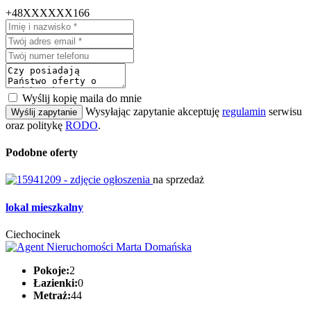
+48XXXXXX166
Wyślij kopię maila do mnie
Wysyłając zapytanie akceptuję
regulamin
serwisu
Wyślij zapytanie
oraz politykę
RODO
.
Podobne oferty
na sprzedaż
lokal mieszkalny
Ciechocinek
Pokoje:
2
Łazienki:
0
Metraż:
44