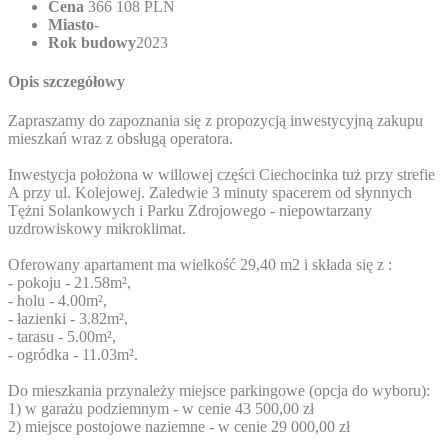
Cena
366 108 PLN
Miasto
-
Rok budowy
2023
Opis szczegółowy
Zapraszamy do zapoznania się z propozycją inwestycyjną zakupu
mieszkań wraz z obsługą operatora.
Inwestycja położona w willowej części Ciechocinka tuż przy strefie
A przy ul. Kolejowej. Zaledwie 3 minuty spacerem od słynnych
Tężni Solankowych i Parku Zdrojowego - niepowtarzany
uzdrowiskowy mikroklimat.
Oferowany apartament ma wielkość 29,40 m2 i składa się z :
- pokoju - 21.58m²,
- holu - 4.00m²,
- łazienki - 3.82m²,
- tarasu - 5.00m²,
- ogródka - 11.03m².
Do mieszkania przynależy miejsce parkingowe (opcja do wyboru):
1) w garażu podziemnym - w cenie 43 500,00 zł
2) miejsce postojowe naziemne - w cenie 29 000,00 zł