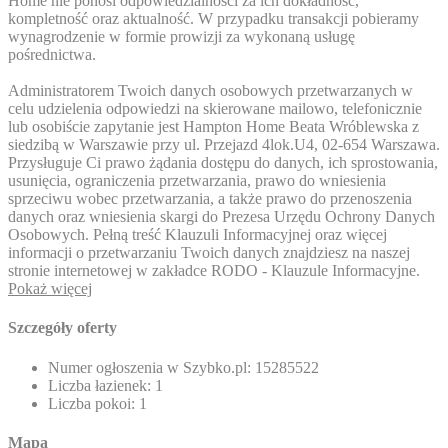
Home nie ponosi odpowiedzialności za ich dokładność,
kompletność oraz aktualność. W przypadku transakcji pobieramy
wynagrodzenie w formie prowizji za wykonaną usługę
pośrednictwa.
Administratorem Twoich danych osobowych przetwarzanych w
celu udzielenia odpowiedzi na skierowane mailowo, telefonicznie
lub osobiście zapytanie jest Hampton Home Beata Wróblewska z
siedzibą w Warszawie przy ul. Przejazd 4lok.U4, 02-654 Warszawa.
Przysługuje Ci prawo żądania dostępu do danych, ich sprostowania,
usunięcia, ograniczenia przetwarzania, prawo do wniesienia
sprzeciwu wobec przetwarzania, a także prawo do przenoszenia
danych oraz wniesienia skargi do Prezesa Urzędu Ochrony Danych
Osobowych. Pełną treść Klauzuli Informacyjnej oraz więcej
informacji o przetwarzaniu Twoich danych znajdziesz na naszej
stronie internetowej w zakładce RODO - Klauzule Informacyjne.
Pokaż więcej
Szczegóły oferty
Numer ogłoszenia w Szybko.pl:
15285522
Liczba łazienek:
1
Liczba pokoi:
1
Mapa