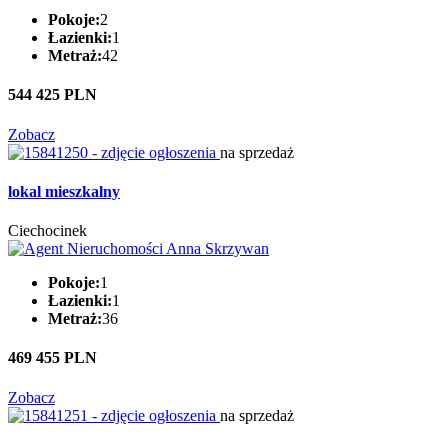
Pokoje:
2
Łazienki:
1
Metraż:
42
544 425 PLN
Zobacz
na sprzedaż
lokal mieszkalny
Ciechocinek
Pokoje:
1
Łazienki:
1
Metraż:
36
469 455 PLN
Zobacz
na sprzedaż