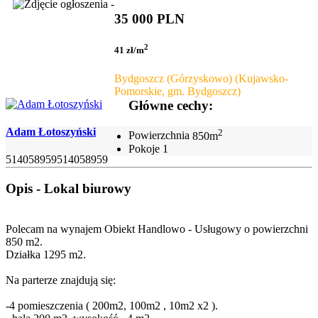
35 000 PLN
2
41 zł/m
Bydgoszcz (Górzyskowo) (Kujawsko-
Pomorskie, gm. Bydgoszcz)
Główne cechy:
Adam Łotoszyński
2
Powierzchnia
850m
Pokoje
1
514058959514058959
Opis - Lokal biurowy
Polecam na wynajem Obiekt Handlowo - Usługowy o powierzchni
850 m2.
Działka 1295 m2.
Na parterze znajdują się:
-4 pomieszczenia ( 200m2, 100m2 , 10m2 x2 ).