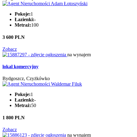
Pokoje:
1
Łazienki:
-
Metraż:
100
3 600 PLN
Zobacz
na wynajem
lokal komercyjny
Bydgoszcz, Czyżkówko
Pokoje:
1
Łazienki:
-
Metraż:
50
1 800 PLN
Zobacz
na wynajem