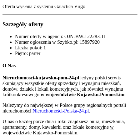
Oferta wysłana z systemu Galactica Virgo
Szczegóły oferty
Numer oferty w agencji:
OJN-BW-122283-11
Numer ogłoszenia w Szybko.pl:
15897920
Liczba pokoi:
1
Piętro:
parter
O Nas
Nieruchomosci-kujawsko-pom-24.pl
jedyny polski serwis
skupiający wszystkie oferty sprzedaży i wynajmu mieszkań,
domów, działek i lokali komercyjnych, jak również wynajmu
krótkookresowego
w województwie Kujawsko-Pomorskim
.
Należymy do największej w Polsce grupy regionalnych portali
nieruchomości
Nieruchomości-Polska-24.pl
.
U nas o każdej porze dnia i roku znajdziesz biura, mieszkania,
apartamenty, domy, kawalerki oraz lokale komercyjne
w
województwie Kujawsko-Pomorskim
.