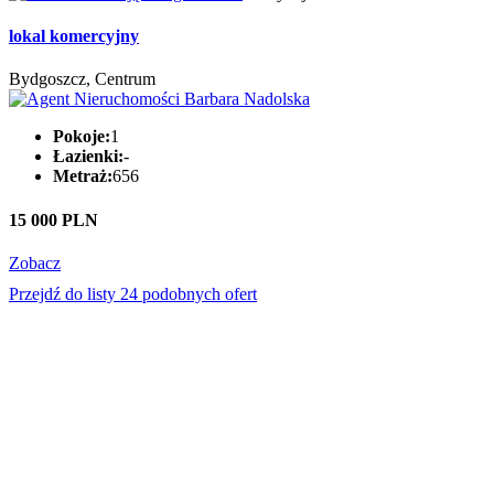
lokal komercyjny
Bydgoszcz, Centrum
Pokoje:
1
Łazienki:
-
Metraż:
656
15 000 PLN
Zobacz
Przejdź do listy 24 podobnych ofert