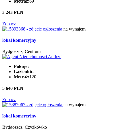
Metraż:
69
3 243 PLN
Zobacz
na wynajem
lokal komercyjny
Bydgoszcz, Centrum
Pokoje:
1
Łazienki:
-
Metraż:
120
5 640 PLN
Zobacz
na wynajem
lokal komercyjny
Bydgoszcz, Czyżkówko