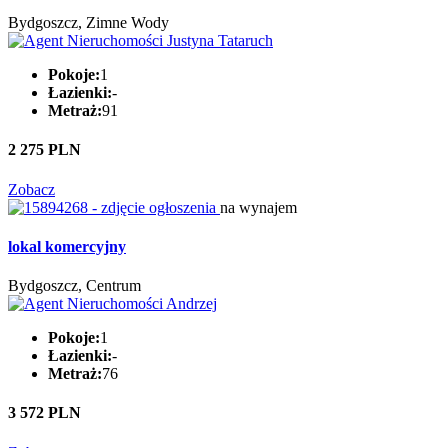
Bydgoszcz, Zimne Wody
Pokoje:
1
Łazienki:
-
Metraż:
91
2 275 PLN
Zobacz
na wynajem
lokal komercyjny
Bydgoszcz, Centrum
Pokoje:
1
Łazienki:
-
Metraż:
76
3 572 PLN