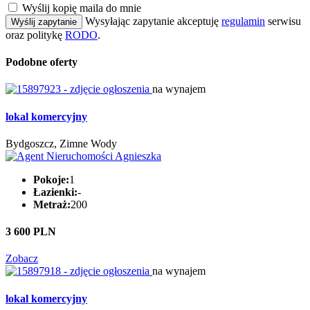
Wyślij kopię maila do mnie
Wysyłając zapytanie akceptuję
regulamin
serwisu
Wyślij zapytanie
oraz politykę
RODO
.
Podobne oferty
na wynajem
lokal komercyjny
Bydgoszcz, Zimne Wody
Pokoje:
1
Łazienki:
-
Metraż:
200
3 600 PLN
Zobacz
na wynajem
lokal komercyjny