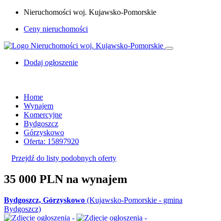
Nieruchomości woj. Kujawsko-Pomorskie
Ceny nieruchomości
Dodaj ogłoszenie
Home
Wynajem
Komercyjne
Bydgoszcz
Górzyskowo
Oferta: 15897920
Przejdź do listy podobnych oferty
35 000 PLN
na wynajem
Bydgoszcz, Górzyskowo
(Kujawsko-Pomorskie - gmina
Bydgoszcz)