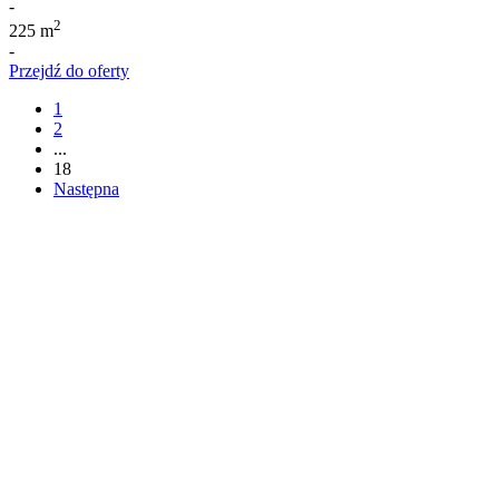
-
2
225 m
-
Przejdź do oferty
1
2
...
18
Następna