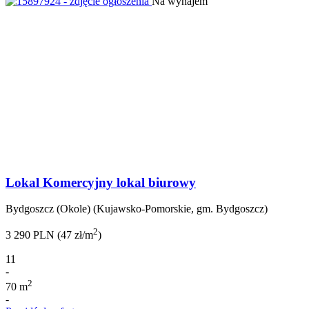
Na wynajem
Lokal Komercyjny lokal biurowy
Bydgoszcz (Okole) (Kujawsko-Pomorskie, gm. Bydgoszcz)
2
3 290 PLN (47 zł/m
)
11
-
2
70 m
-