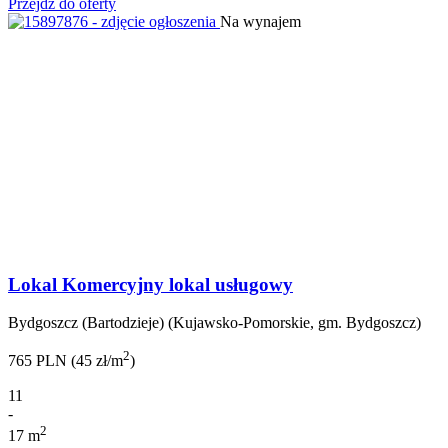
Przejdź do oferty
Na wynajem
Lokal Komercyjny lokal usługowy
Bydgoszcz (Bartodzieje) (Kujawsko-Pomorskie, gm. Bydgoszcz)
2
765 PLN (45 zł/m
)
11
-
2
17 m