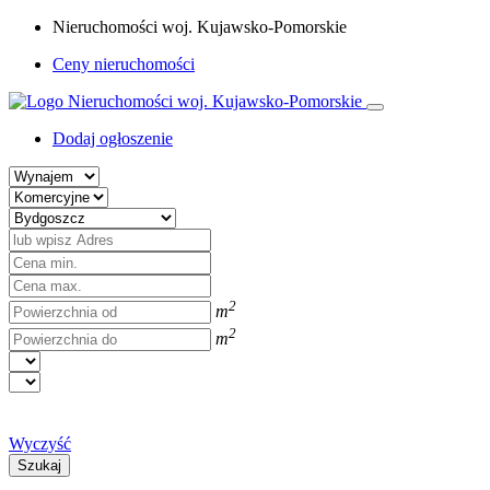
Nieruchomości woj. Kujawsko-Pomorskie
Ceny nieruchomości
Dodaj ogłoszenie
2
m
2
m
Wyczyść
Szukaj