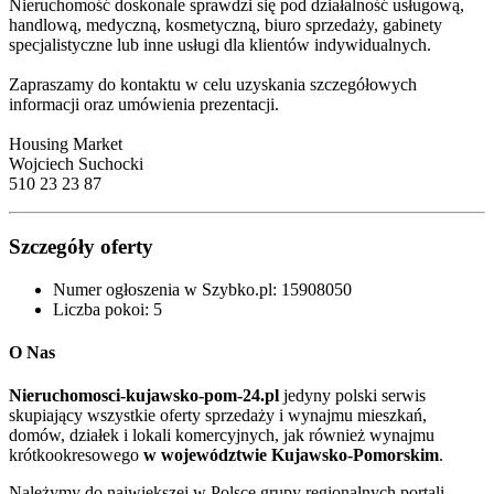
Nieruchomość doskonale sprawdzi się pod działalność usługową,
handlową, medyczną, kosmetyczną, biuro sprzedaży, gabinety
specjalistyczne lub inne usługi dla klientów indywidualnych.
Zapraszamy do kontaktu w celu uzyskania szczegółowych
informacji oraz umówienia prezentacji.
Housing Market
Wojciech Suchocki
510 23 23 87
Szczegóły oferty
Numer ogłoszenia w Szybko.pl:
15908050
Liczba pokoi:
5
O Nas
Nieruchomosci-kujawsko-pom-24.pl
jedyny polski serwis
skupiający wszystkie oferty sprzedaży i wynajmu mieszkań,
domów, działek i lokali komercyjnych, jak również wynajmu
krótkookresowego
w województwie Kujawsko-Pomorskim
.
Należymy do największej w Polsce grupy regionalnych portali