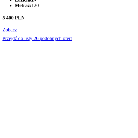
Metraż:
120
5 400 PLN
Zobacz
Przejdź do listy 26 podobnych ofert