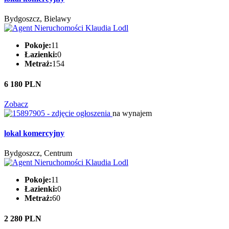
Bydgoszcz, Bielawy
Pokoje:
11
Łazienki:
0
Metraż:
154
6 180 PLN
Zobacz
na wynajem
lokal komercyjny
Bydgoszcz, Centrum
Pokoje:
11
Łazienki:
0
Metraż:
60
2 280 PLN