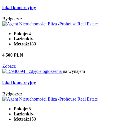
lokal komercyjny
Bydgoszcz
Pokoje:
4
Łazienki:
-
Metraż:
180
4 500 PLN
Zobacz
na wynajem
lokal komercyjny
Bydgoszcz
Pokoje:
5
Łazienki:
-
Metraż:
150