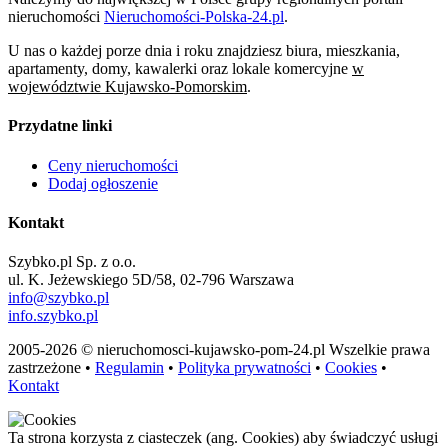
nieruchomości
Nieruchomości-Polska-24.pl
.
U nas o każdej porze dnia i roku znajdziesz biura, mieszkania,
apartamenty, domy, kawalerki oraz lokale komercyjne
w
województwie Kujawsko-Pomorskim
.
Przydatne linki
Ceny nieruchomości
Dodaj ogłoszenie
Kontakt
Szybko.pl Sp. z o.o.
ul. K. Jeżewskiego 5D/58, 02-796 Warszawa
info@szybko.pl
info.szybko.pl
2005-2026 © nieruchomosci-kujawsko-pom-24.pl Wszelkie prawa
zastrzeżone •
Regulamin
•
Polityka prywatności
•
Cookies
•
Kontakt
Ta strona korzysta z ciasteczek (ang. Cookies) aby świadczyć usługi