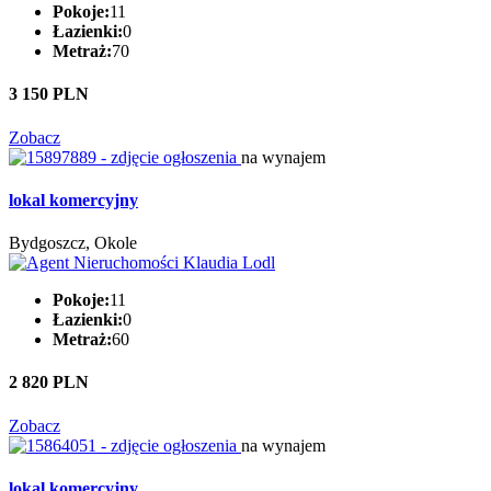
Pokoje:
11
Łazienki:
0
Metraż:
70
3 150 PLN
Zobacz
na wynajem
lokal komercyjny
Bydgoszcz, Okole
Pokoje:
11
Łazienki:
0
Metraż:
60
2 820 PLN
Zobacz
na wynajem
lokal komercyjny